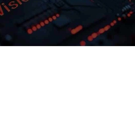
多模态多层级知识库权限管理
激活企业数据资产
灵活选择开发应
NG导航问学支持文本、、、图
。。
片、、音视频、、、网
与非结构化知识格式有效整合，，，
专属大模
结合访问权限进行管理控制，，，保障
预约专家咨询
下载NG导航问学介绍
问
全，，，打造企业级私域知识