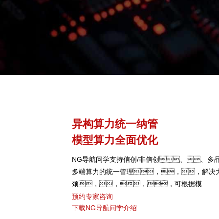
异构算力统一纳管
模型算力全面优化
NG导航问学支持信创/非信创、、多品
多端算力的统一管理，，，解决
颈，，，，可根据模
型、、、、芯片类
预约专家咨询
下载NG导航问学介绍
型，，，，弹性调度