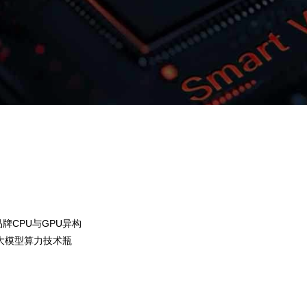
NG导航问学
智算基础设施
算力调度加速
智算中心
国内外主流模型一键调用
企业私有模型高效微调训练
牌CPU与GPU异构
提供40+基础大模型，，可根据业务需求
大模型算力技术瓶
用，，，尝试最佳实践效果。
NG导航问学提供完整私有模型微调训练工具
集，，，，帮助企业定制
预约专家咨询
下载NG导航问学介绍
，，提高关键
型，，，解决模型应用准确率低的